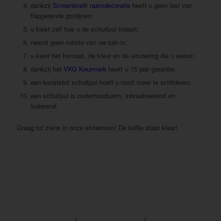
dankzij
Screenline® raamdecoratie
heeft u geen last van
flapperende gordijnen;
u kiest zelf hoe u de schuifpui indeelt;
neemt geen ruimte van uw tuin in;
u kiest het formaat, de kleur en de uitvoering die u wenst;
dankzij het
VKG Keurmerk
heeft u 15 jaar garantie;
een kunststof schuifpui hoeft u nooit meer te schilderen;
een schuifpui is onderhoudsarm,
inbraakwerend en
isolerend.
Graag tot ziens in onze showroom! De koffie staat klaar!