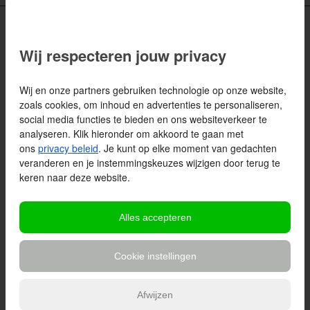
Wij respecteren jouw privacy
Contactgegevens
Wij en onze partners gebruiken technologie op onze website,
zoals cookies, om inhoud en advertenties te personaliseren,
Kozijn & Zo
social media functies te bieden en ons websiteverkeer te
Hoefsmidstraat 35
analyseren. Klik hieronder om akkoord te gaan met
3194 AA
Hoogvliet
ons
privacy beleid
. Je kunt op elke moment van gedachten
T:
010 438 28 05
veranderen en je instemmingskeuzes wijzigen door terug te
E:
info@kozijnenzo.nl
keren naar deze website.
Maak een afspraak
Alles accepteren
Vraag offerte aan
Cookie instellingen
Afwijzen