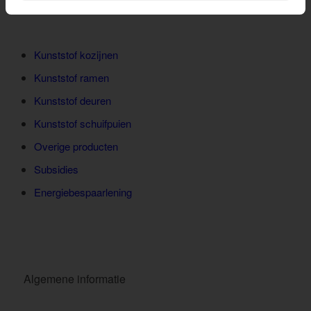
Direct naar
Kunststof kozijnen
Kunststof ramen
Kunststof deuren
Kunststof schuifpuien
Overige producten
Subsidies
Energiebespaarlening
Algemene informatie