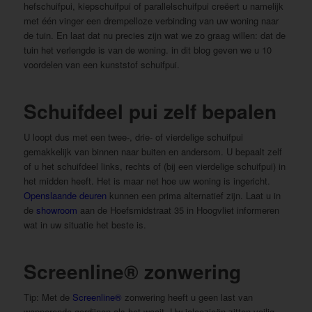
hefschuifpui, kiepschuifpui of parallelschuifpui creëert u namelijk
met één vinger een drempelloze verbinding van uw woning naar
de tuin. En laat dat nu precies zijn wat we zo graag willen: dat de
tuin het verlengde is van de woning. in dit blog geven we u 10
voordelen van een kunststof schuifpui.
Schuifdeel pui zelf bepalen
U loopt dus met een twee-, drie- of vierdelige schuifpui
gemakkelijk van binnen naar buiten en andersom. U bepaalt zelf
of u het schuifdeel links, rechts of (bij een vierdelige schuifpui) in
het midden heeft. Het is maar net hoe uw woning is ingericht.
Openslaande deuren
kunnen een prima alternatief zijn. Laat u in
de
showroom
aan de Hoefsmidstraat 35 in Hoogvliet informeren
wat in uw situatie het beste is.
Screenline® zonwering
Tip: Met de
Screenline®
zonwering heeft u geen last van
wapperende gordijnen als het waait. Uw jaloezieën zitten veilig